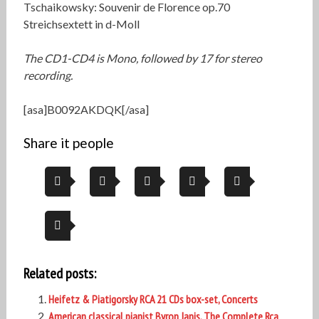
Tschaikowsky: Souvenir de Florence op.70
Streichsextett in d-Moll
The CD1-CD4 is Mono, followed by 17 for stereo
recording.
[asa]B0092AKDQK[/asa]
Share it people
Related posts:
Heifetz & Piatigorsky RCA 21 CDs box-set, Concerts
American classical pianist Byron Janis, The Complete Rca