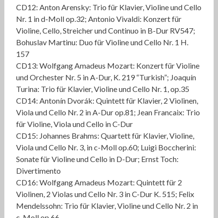
CD12: Anton Arensky: Trio für Klavier, Violine und Cello
Nr. 1 in d-Moll op.32; Antonio Vivaldi: Konzert für
Violine, Cello, Streicher und Continuo in B-Dur RV547;
Bohuslav Martinu: Duo für Violine und Cello Nr. 1 H.
157
CD13: Wolfgang Amadeus Mozart: Konzert für Violine
und Orchester Nr. 5 in A-Dur, K. 219 “Turkish”; Joaquín
Turina: Trio für Klavier, Violine und Cello Nr. 1, op.35
CD14: Antonín Dvorák: Quintett für Klavier, 2 Violinen,
Viola und Cello Nr. 2 in A-Dur op.81; Jean Francaix: Trio
für Violine, Viola und Cello in C-Dur
CD15: Johannes Brahms: Quartett für Klavier, Violine,
Viola und Cello Nr. 3, in c-Moll op.60; Luigi Boccherini:
Sonate für Violine und Cello in D-Dur; Ernst Toch:
Divertimento
CD16: Wolfgang Amadeus Mozart: Quintett für 2
Violinen, 2 Violas und Cello Nr. 3 in C-Dur K. 515; Felix
Mendelssohn: Trio für Klavier, Violine und Cello Nr. 2 in
c-Moll op.66