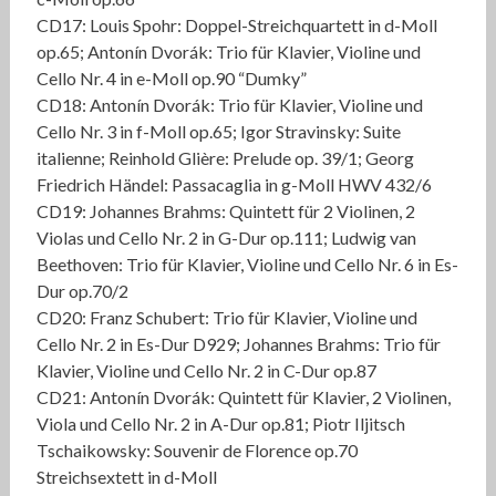
CD17: Louis Spohr: Doppel-Streichquartett in d-Moll
op.65; Antonín Dvorák: Trio für Klavier, Violine und
Cello Nr. 4 in e-Moll op.90 “Dumky”
CD18: Antonín Dvorák: Trio für Klavier, Violine und
Cello Nr. 3 in f-Moll op.65; Igor Stravinsky: Suite
italienne; Reinhold Glière: Prelude op. 39/1; Georg
Friedrich Händel: Passacaglia in g-Moll HWV 432/6
CD19: Johannes Brahms: Quintett für 2 Violinen, 2
Violas und Cello Nr. 2 in G-Dur op.111; Ludwig van
Beethoven: Trio für Klavier, Violine und Cello Nr. 6 in Es-
Dur op.70/2
CD20: Franz Schubert: Trio für Klavier, Violine und
Cello Nr. 2 in Es-Dur D929; Johannes Brahms: Trio für
Klavier, Violine und Cello Nr. 2 in C-Dur op.87
CD21: Antonín Dvorák: Quintett für Klavier, 2 Violinen,
Viola und Cello Nr. 2 in A-Dur op.81; Piotr Iljitsch
Tschaikowsky: Souvenir de Florence op.70
Streichsextett in d-Moll