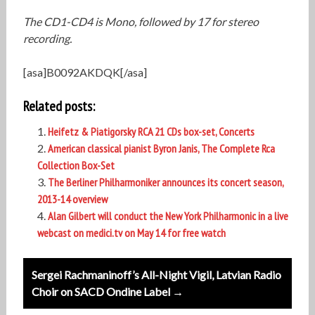
The CD1-CD4 is Mono, followed by 17 for stereo
recording.
[asa]B0092AKDQK[/asa]
Related posts:
Heifetz & Piatigorsky RCA 21 CDs box-set, Concerts
American classical pianist Byron Janis, The Complete Rca
Collection Box-Set
The Berliner Philharmoniker announces its concert season,
2013-14 overview
Alan Gilbert will conduct the New York Philharmonic in a live
webcast on medici.tv on May 14 for free watch
Post
Sergei Rachmaninoff’s All-Night Vigil, Latvian Radio
navigation
Choir on SACD Ondine Label →