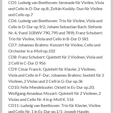
CD5: Ludwig van Beethoven: Serenade für Violine, Viola
und Cello in D-Dur op.8; Zoltán Kodály: Duo für Violine
und Cello op.7
CD6: Ludwig van Beethoven: Trio für Violine, Viola und
Cello in D-Dur op.9/2; Johann Sebastian Bach: Sinfonie
Nr. 4, 9 und 3 (BWV 790, 795 und 789); Franz Schubert:
Trio für Violine, Viola und Cello in B-Dur D 581
CD7: Johannes Brahms: Konzert für Violine, Cello und
Orchester in a-Moll op.102
CD8: Franz Schubert: Quintett für 2 Violinen, Viola und
2 Celli in C-Dur D 956
CD9: César Franck: Quintett für Klavier, 2 Violinen,
Viola und Cello in F-Dur; Johannes Brahms: Sextett für 2
Violinen, 2 Violas und 2 Celli in G-Dur op.36
CD10: Felix Mendelssohn: Oktett in Es-Dur op.20;
Wolfgang Amadeus Mozart: Quintett für 2 Violinen, 2
Violas und Cello Nr. 4 in g-Moll K. 516
CD11: Ludwig van Beethoven: Trio für Klavier, Violine
und Cello Nr. 1 in Es-Dur op.1/1; Joseph Haydn: