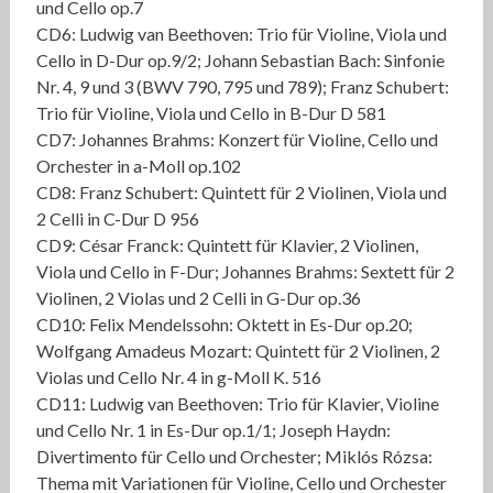
und Cello op.7
CD6: Ludwig van Beethoven: Trio für Violine, Viola und
Cello in D-Dur op.9/2; Johann Sebastian Bach: Sinfonie
Nr. 4, 9 und 3 (BWV 790, 795 und 789); Franz Schubert:
Trio für Violine, Viola und Cello in B-Dur D 581
CD7: Johannes Brahms: Konzert für Violine, Cello und
Orchester in a-Moll op.102
CD8: Franz Schubert: Quintett für 2 Violinen, Viola und
2 Celli in C-Dur D 956
CD9: César Franck: Quintett für Klavier, 2 Violinen,
Viola und Cello in F-Dur; Johannes Brahms: Sextett für 2
Violinen, 2 Violas und 2 Celli in G-Dur op.36
CD10: Felix Mendelssohn: Oktett in Es-Dur op.20;
Wolfgang Amadeus Mozart: Quintett für 2 Violinen, 2
Violas und Cello Nr. 4 in g-Moll K. 516
CD11: Ludwig van Beethoven: Trio für Klavier, Violine
und Cello Nr. 1 in Es-Dur op.1/1; Joseph Haydn:
Divertimento für Cello und Orchester; Miklós Rózsa:
Thema mit Variationen für Violine, Cello und Orchester