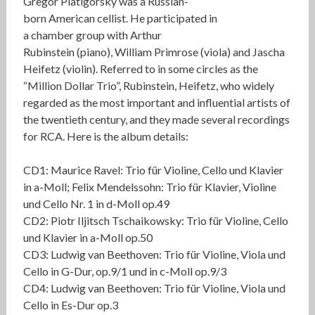
Gregor Piatigorsky was a Russian-
born American cellist. He participated in
a chamber group with Arthur
Rubinstein (piano), William Primrose (viola) and Jascha
Heifetz (violin). Referred to in some circles as the
“Million Dollar Trio”, Rubinstein, Heifetz, who widely
regarded as the most important and influential artists of
the twentieth century, and they made several recordings
for RCA. Here is the album details:
CD1: Maurice Ravel: Trio für Violine, Cello und Klavier
in a-Moll; Felix Mendelssohn: Trio für Klavier, Violine
und Cello Nr. 1 in d-Moll op.49
CD2: Piotr Iljitsch Tschaikowsky: Trio für Violine, Cello
und Klavier in a-Moll op.50
CD3: Ludwig van Beethoven: Trio für Violine, Viola und
Cello in G-Dur, op.9/1 und in c-Moll op.9/3
CD4: Ludwig van Beethoven: Trio für Violine, Viola und
Cello in Es-Dur op.3