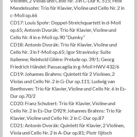
Violinen, 2 Violas und Cello Nr. 3 in C-Dur K. 515; Felix
Mendelssohn: Trio für Klavier, Violine und Cello Nr. 2 in
c-Moll op.66
CD17: Louis Spohr: Doppel-Streichquartett in d-Moll
op.65; Antonín Dvorák: Trio für Klavier, Violine und
Cello Nr. 4 in e-Moll op.90 “Dumky”
CD18: Antonín Dvorák: Trio für Klavier, Violine und
Cello Nr. 3 in f-Moll op.65; Igor Stravinsky: Suite
italienne; Reinhold Glière: Prelude op. 39/1; Georg
Friedrich Händel: Passacaglia in g-Moll HWV 432/6
CD19: Johannes Brahms: Quintett für 2 Violinen, 2
Violas und Cello Nr. 2 in G-Dur op.111; Ludwig van
Beethoven: Trio für Klavier, Violine und Cello Nr. 6 in Es-
Dur op.70/2
CD20: Franz Schubert: Trio für Klavier, Violine und
Cello Nr. 2 in Es-Dur D929; Johannes Brahms: Trio für
Klavier, Violine und Cello Nr. 2 in C-Dur op.87
CD21: Antonín Dvorák: Quintett für Klavier, 2 Violinen,
Viola und Cello Nr. 2 in A-Dur op.81; Piotr Iljitsch