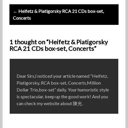
← Heifetz & Piatigorsky RCA 21 CDs box-set,
Concerts
1 thought on “Heifetz & Piatigorsky
RCA 21 CDs box-set, Concerts”
Dear Sirs,I noticed your article named “Heifetz,
Piatigorsky, RCA box-set, Concerts,Million
Dollar Trio,box-set” daily. Your humoristic style
is spectacular, keep up the good work! And you
can check my website about 陳光.