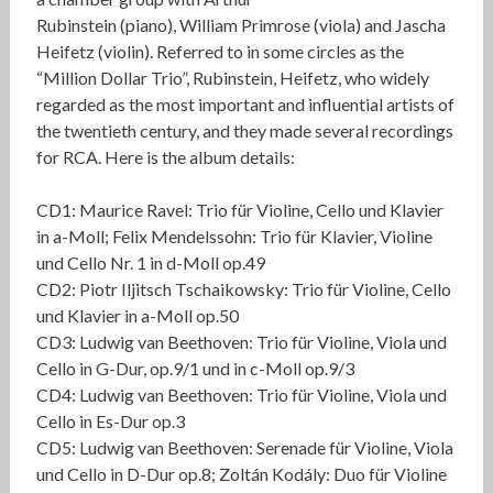
Rubinstein (piano), William Primrose (viola) and Jascha
Heifetz (violin). Referred to in some circles as the
“Million Dollar Trio”, Rubinstein, Heifetz, who widely
regarded as the most important and influential artists of
the twentieth century, and they made several recordings
for RCA. Here is the album details:
CD1: Maurice Ravel: Trio für Violine, Cello und Klavier
in a-Moll; Felix Mendelssohn: Trio für Klavier, Violine
und Cello Nr. 1 in d-Moll op.49
CD2: Piotr Iljitsch Tschaikowsky: Trio für Violine, Cello
und Klavier in a-Moll op.50
CD3: Ludwig van Beethoven: Trio für Violine, Viola und
Cello in G-Dur, op.9/1 und in c-Moll op.9/3
CD4: Ludwig van Beethoven: Trio für Violine, Viola und
Cello in Es-Dur op.3
CD5: Ludwig van Beethoven: Serenade für Violine, Viola
und Cello in D-Dur op.8; Zoltán Kodály: Duo für Violine